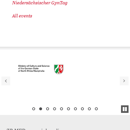
Niedersächsischer GynTag
All events