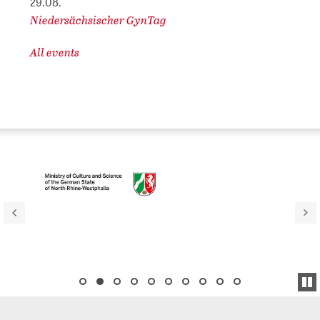
29.08.
Niedersächsischer GynTag
All events