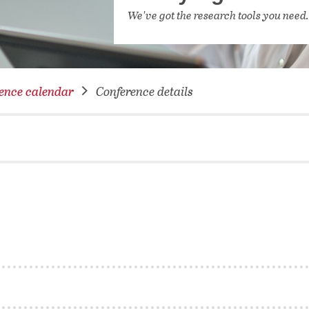
NETWORKING FOR YOU
We've got the research tools you need
DATABA
DIGITA
COVID-
ence calendar
Conference details
CONFER