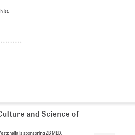
 ist.
Culture and Science of
Westphalia is sponsoring ZB MED.