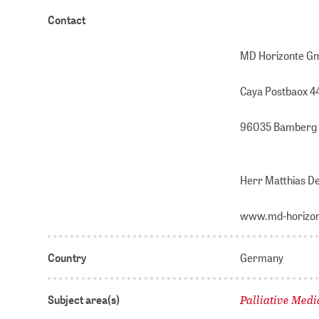
Contact
MD Horizonte G
Caya Postbaox 
96035 Bamberg
Herr Matthias D
www.md-horizon
Country
Germany
Palliative Medi
Subject area(s)