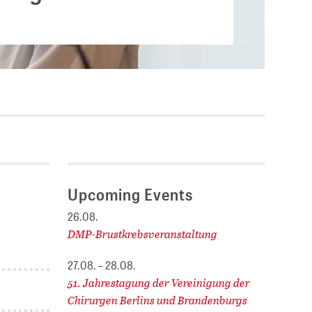
Current vacancies
.
SES (DBIS)
Internships and theses at
ZB MED
L COLLECTIONS
Equal opportunities
19 HUB
ENCE CALENDAR
Upcoming Events
26.08.
DMP-Brustkrebsveranstaltung
27.08. – 28.08.
51. Jahrestagung der Vereinigung der
Chirurgen Berlins und Brandenburgs