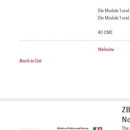
Die Module 1 und
Die Module 1 und 
40 CME
Website
Back to list
ZB
No
The 