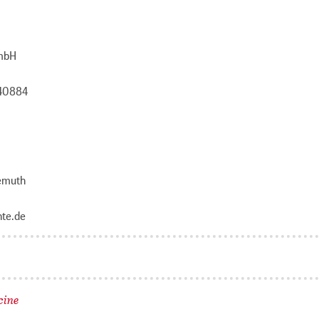
mbH
440884
emuth
te.de
cine