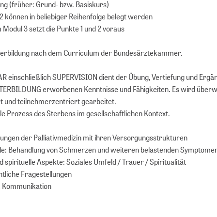
ng (früher: Grund- bzw. Basiskurs)
 2 können in beliebiger Reihenfolge belegt werden
 Modul 3 setzt die Punkte 1 und 2 voraus
erbildung nach dem Curriculum der Bundesärztekammer.
 einschließlich SUPERVISION dient der Übung, Vertiefung und Ergä
TERBILDUNG erworbenen Kenntnisse und Fähigkeiten. Es wird über
t und teilnehmerzentriert gearbeitet.
le Prozess des Sterbens im gesellschaftlichen Kontext.
lungen der Palliativmedizin mit ihren Versorgungsstrukturen
e: Behandlung von Schmerzen und weiteren belastenden Symptome
 spirituelle Aspekte: Soziales Umfeld / Trauer / Spiritualität
htliche Fragestellungen
 Kommunikation