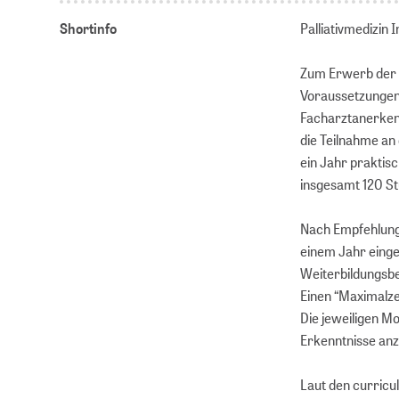
Shortinfo
Palliativmedizin I
Zum Erwerb der 
Voraussetzungen 
Facharztanerken
die Teilnahme an
ein Jahr praktisc
insgesamt 120 St
Nach Empfehlung 
einem Jahr einge
Weiterbildungsbef
Einen “Maximalzei
Die jeweiligen Mo
Erkenntnisse anz
Laut den curricu