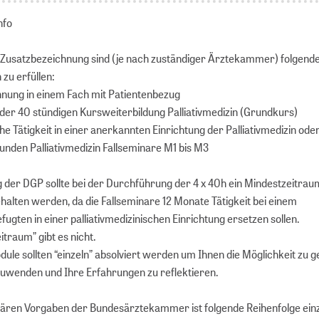
nfo
Zusatzbezeichnung sind (je nach zuständiger Ärztekammer) folgend
zu erfüllen:
nung in einem Fach mit Patientenbezug
 der 40 stündigen Kursweiterbildung Palliativmedizin (Grundkurs)
he Tätigkeit in einer anerkannten Einrichtung der Palliativmedizin ode
unden Palliativmedizin Fallseminare M1 bis M3
der DGP sollte bei der Durchführung der 4 x 40h ein Mindestzeitrau
halten werden, da die Fallseminare 12 Monate Tätigkeit bei einem
ugten in einer palliativmedizinischen Einrichtung ersetzen sollen.
traum” gibt es nicht.
dule sollten “einzeln” absolviert werden um Ihnen die Möglichkeit zu g
uwenden und Ihre Erfahrungen zu reflektieren.
lären Vorgaben der Bundesärztekammer ist folgende Reihenfolge ein