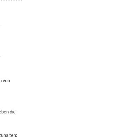
e
r
m von
eben die
zuhalten: