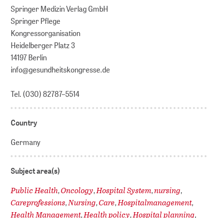
Springer Medizin Verlag GmbH
Springer Pflege
Kongressorganisation
Heidelberger Platz 3
14197 Berlin
info@gesundheitskongresse.de
Tel. (030) 82787–5514
Country
Germany
Subject area(s)
Public Health
Oncology
Hospital System
nursing
,
,
,
,
Careprofessions
Nursing
Care
Hospitalmanagement
,
,
,
,
Health Management
Health policy
Hospital planning
,
,
,