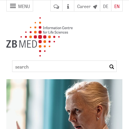
jump to
jump to
MENU
Career
DE
EN
pagenavigation
content
Conference
detail
search
ement
DI)
digital library