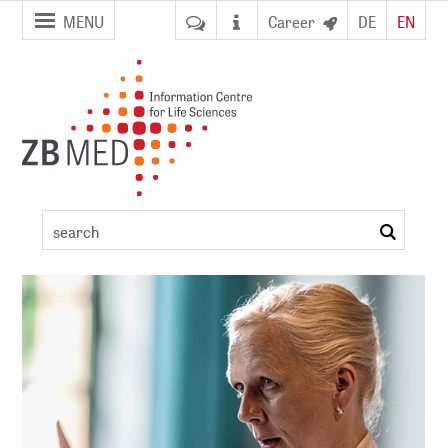
jump to
jump to
MENU
Career
DE
EN
pagenavigation
content
Conference
detail
search
ement
DI)
digital library