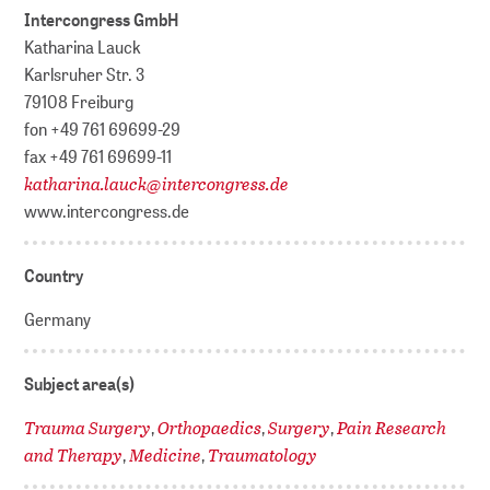
Intercongress GmbH
Katharina Lauck
Karlsruher Str. 3
79108 Freiburg
fon +49 761 69699-29
fax +49 761 69699-11
katharina.lauck
@
intercongress.de
www.intercongress.de
Country
Germany
Subject area(s)
Trauma Surgery
Orthopaedics
Surgery
Pain Research
,
,
,
and Therapy
Medicine
Traumatology
,
,