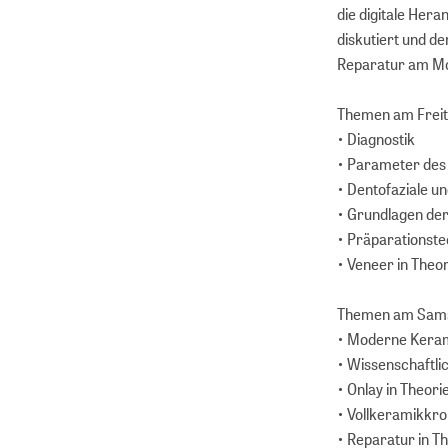
die digitale Her
diskutiert und d
Reparatur am Mo
Themen am Freit
• Diagnostik
• Parameter des d
• Dentofaziale un
• Grundlagen der
• Präparationst
• Veneer in Theo
Themen am Sams
• Moderne Keram
• Wissenschaftli
• Onlay in Theori
• Vollkeramikkron
• Reparatur in T