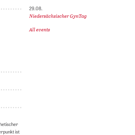
29.08.
Niedersächsischer GynTag
All events
hetischer
rpunkt ist