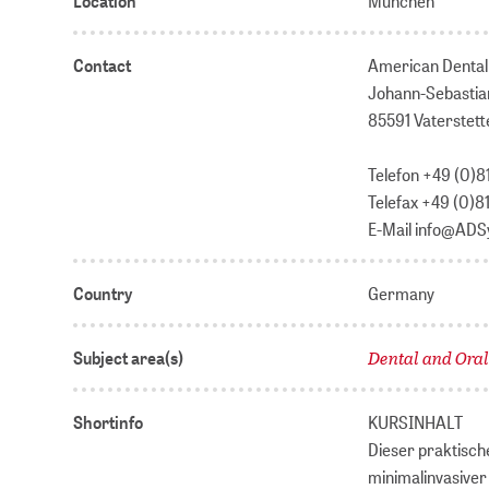
Location
München
Contact
American Denta
Johann-Sebastia
85591 Vaterstett
Telefon +49 (0)
Telefax +49 (0)
E-Mail info@ADS
Country
Germany
Dental and Ora
Subject area(s)
Shortinfo
KURSINHALT
Dieser praktisch
minimalinvasiver