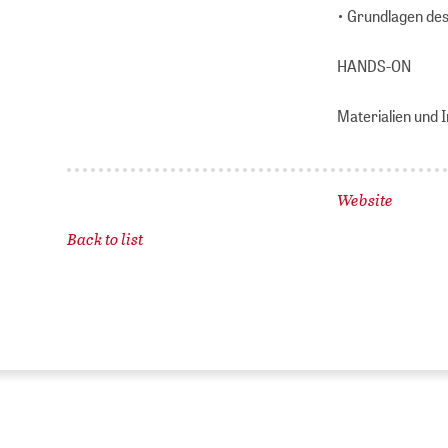
• Grundlagen de
HANDS-ON
Materialien und 
Website
Back to list
ZB
No