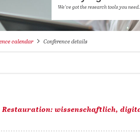
NETWORKING FOR YOU
We've got the research tools you need
DATABA
DIGITA
COVID-
ence calendar
Conference details
CONFER
Restauration: wissenschaftlich, digit