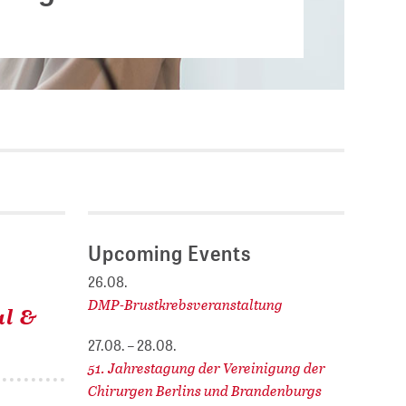
Current vacancies
.
SES (DBIS)
Internships and theses at
ZB MED
L COLLECTIONS
Equal opportunities
19 HUB
ENCE CALENDAR
Upcoming Events
26.08.
DMP-Brustkrebsveranstaltung
al &
27.08. – 28.08.
51. Jahrestagung der Vereinigung der
Chirurgen Berlins und Brandenburgs