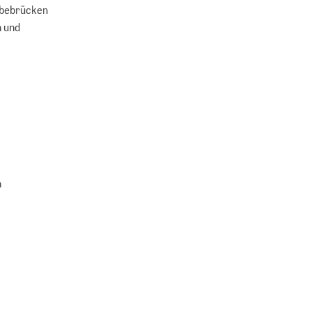
lebebrücken
n und
n