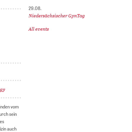
29.08.
Niedersächsischer GynTag
All events
ogy
finden vom
urch sein
des
izin auch