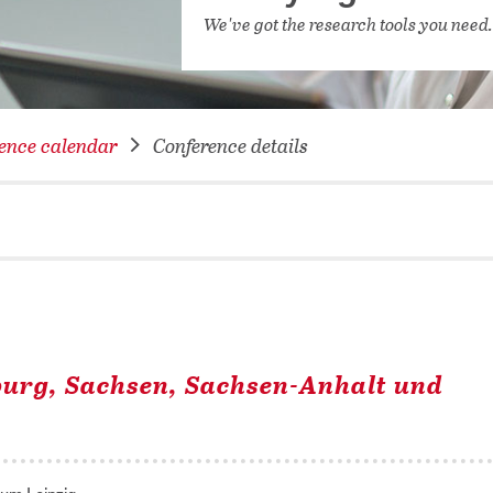
NETWORKING FOR YOU
We've got the research tools you need
DATABA
DIGITA
COVID-
ence calendar
Conference details
CONFER
burg, Sachsen, Sachsen-Anhalt und