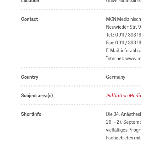
Location
Universitätsklini
Contact
MCN Medizinisch
Neuwieder Str. 9
Tel.: 0911 / 393 1
Fax: 0911 / 393 1
E-Mail: info-ab
Internet: www.
Country
Germany
Palliative Medi
Subject area(s)
Shortinfo
Die 34. Anästhes
26. – 27. Septem
vielfältiges Pro
Fachgebietes mit 