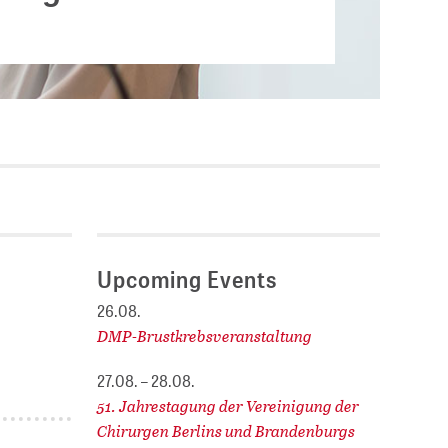
Current vacancies
.
SES (DBIS)
Internships and theses at
ZB MED
L COLLECTIONS
Equal opportunities
19 HUB
ENCE CALENDAR
Upcoming Events
26.08.
DMP-Brustkrebsveranstaltung
27.08. – 28.08.
51. Jahrestagung der Vereinigung der
Chirurgen Berlins und Brandenburgs