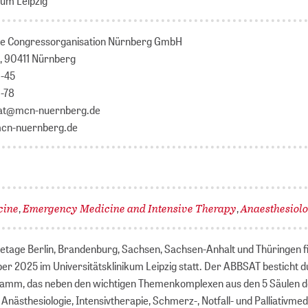
kum Leipzig
e Congressorganisation Nürnberg GmbH
, 90411 Nürnberg
6-45
6-78
bsat@mcn-nuernberg.de
mcn-nuernberg.de
cine
Emergency Medicine and Intensive Therapy
Anaesthesiol
,
,
ietage Berlin, Brandenburg, Sachsen, Sachsen-Anhalt und Thüringen 
ber 2025 im Universitätsklinikum Leipzig statt. Der ABBSAT besticht d
gramm, das neben den wichtigen Themenkomplexen aus den 5 Säulen 
Anästhesiologie, Intensivtherapie, Schmerz-, Notfall- und Palliativmed