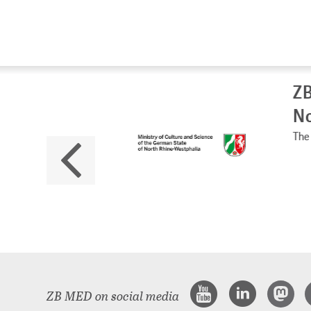
ZB
No
The 
ZB MED on social media