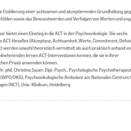
 die Etablierung einer achtsamen und akzeptierenden Grundhaltung g
fühlen sowie das Bewusstwerden und Verfolgen von Werten und eng
r bietet einen Einstieg in die ACT in der Psychoonkologie. Die sechs
s ACT-Hexaflex (Akzeptanz, Achtsamkeit, Werte, Commitment, Defus
xt) werden sowohl theoretisch vermittelt als auch praktisch anhand 
eilnehmenden lernen ACT-Interventionen kennen, die sie in ihrer
chen Praxis anwenden können.
r. phil. Christina Sauer, Dipl.-Psych., Psychologische Psychotherapeut
 (WPO/DKG), Psychoonkologische Ambulanz am Nationalen Centrum 
n (NCT), Univ.-Klinikum, Heidelberg