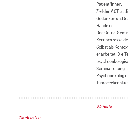
Patient*innen.
Ziel der ACT ist
Gedanken und Ge
Handelns.
Das Online-Semina
Kernprozesse de
Selbst als Konte
erarbeitet. Die T
psychoonkologis
Seminarleitung: D
Psychoonkologin
Tumorerkrankunge
Website
Back to list