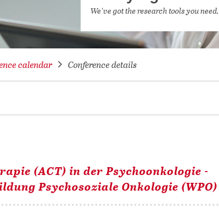
NETWORKING FOR YOU
We've got the research tools you need
DATABA
DIGITA
COVID-
ence calendar
Conference details
CONFER
pie (ACT) in der Psychoonkologie -
ildung Psychosoziale Onkologie (WPO)