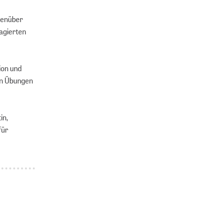
egenüber
agierten
ion und
von Übungen
in,
für