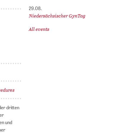
29.08.
Niedersächsischer GynTag
All events
cedures
er dritten
rer
ten und
her