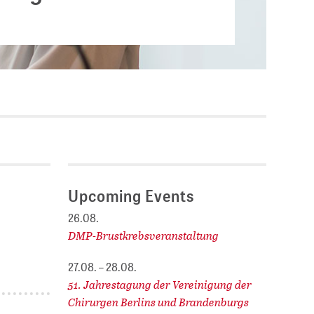
Current vacancies
.
SES (DBIS)
Internships and theses at
ZB MED
L COLLECTIONS
Equal opportunities
19 HUB
ENCE CALENDAR
Upcoming Events
26.08.
DMP-Brustkrebsveranstaltung
27.08. – 28.08.
51. Jahrestagung der Vereinigung der
Chirurgen Berlins und Brandenburgs