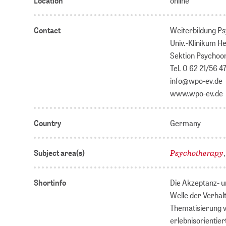
Location
online
Contact
Weiterbildung Ps
Univ.-Klinikum H
Sektion Psychoo
Tel. 0 62 21/56 47
info@wpo-ev.de
www.wpo-ev.de
Country
Germany
Psychotherapy
Subject area(s)
Shortinfo
Die Akzeptanz- u
Welle der Verhalt
Thematisierung v
erlebnisorientie