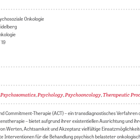
ychosoziale Onkologie
eidelberg
nkologie
 19
Psychosomatics
Psychology
Psychooncology
Therapeutic Pro
,
,
,
,
nd Commitment-Therapie (ACT) – ein transdiagnostisches Verfahren d
enstherapie – bietet aufgrund ihrer existentiellen Ausrichtung und ih
on Werten, Achtsamkeit und Akzeptanz vielfältige Einsatzmöglichkei
rte Interventionen für die Behandlung psychisch belasteter onkologisc