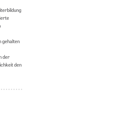
iterbildung
ierte
n
 gehalten
n der
ichkeit den