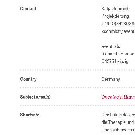
Contact
Katja Schmidt
Projektleitung
+49 (0)341 3088
kschmidt@event
event lab.
Richard-Lehman
04275 Leipzig
Country
Germany
Oncology
Haem
Subject area(s)
,
Shortinfo
Der Fokus des er
die Therapie und
Übersichtsvorträ