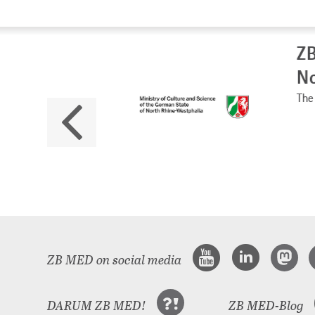
ZB
No
The 
ZB MED on social media
DARUM ZB MED!
ZB MED-Blog