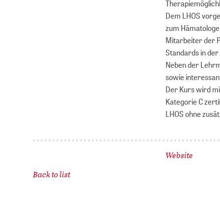
Therapiemöglichk
Dem LHOS vorgesc
zum Hämatologen
Mitarbeiter der 
Standards in de
Neben der Lehrm
sowie interessant
Der Kurs wird mi
Kategorie C zerti
LHOS ohne zusät
Website
Back to list