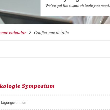
NETWORKING FOR YOU
We've got the research tools you need
DATABA
DIGITA
COVID-
ence calendar
Conference details
CONFER
nkologie Symposium
 - Tagungszentrum