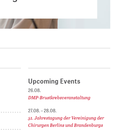
Current vacancies
.
SES (DBIS)
Internships and theses at
ZB MED
L COLLECTIONS
Equal opportunities
19 HUB
ENCE CALENDAR
Upcoming Events
26.08.
DMP-Brustkrebsveranstaltung
27.08. – 28.08.
51. Jahrestagung der Vereinigung der
Chirurgen Berlins und Brandenburgs