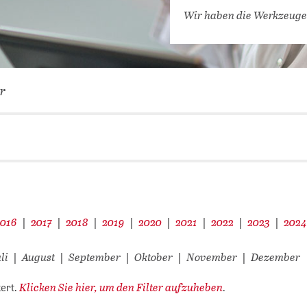
VERNETZEN: WIR FÜR SIE
Wir haben die Werkzeuge
DATENBANKEN (
DIGITALE SAM
COVID-19 HUB
r
KONGRESSKAL
2016
2017
2018
2019
2020
2021
2022
2023
202
|
|
|
|
|
|
|
|
li
August
September
Oktober
November
Dezember
|
|
|
|
|
Klicken Sie hier, um den Filter aufzuheben
tert.
.