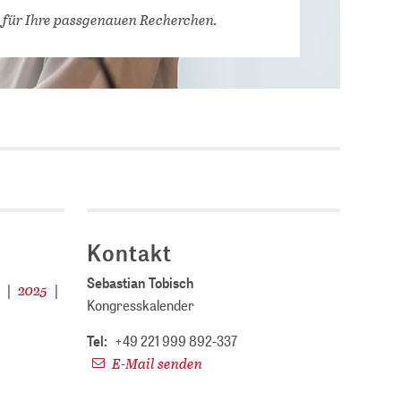
Stellenausschreibungen
 für Ihre passgenauen Recherchen.
DBIS)
Praktika und
Abschlussarbeiten bei
MLUNGEN
ZB MED
Chancengleichheit
ENDER
Kontakt
Sebastian Tobisch
4
2025
|
|
Kongresskalender
Tel:
+49 221 999 892-337
E-Mail senden