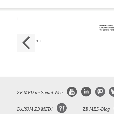
Da
ZB M
Land
ZB MED im Social Web
DARUM ZB MED!
ZB MED-Blog