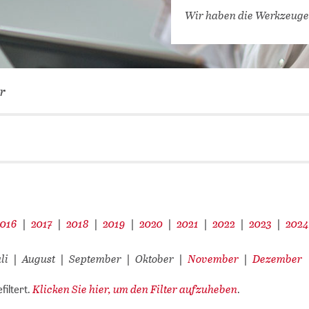
VERNETZEN: WIR FÜR SIE
Wir haben die Werkzeuge
DATENBANKEN (
DIGITALE SAM
COVID-19 HUB
r
KONGRESSKAL
2016
2017
2018
2019
2020
2021
2022
2023
202
|
|
|
|
|
|
|
|
li
August
September
Oktober
November
Dezember
|
|
|
|
|
Klicken Sie hier, um den Filter aufzuheben
filtert.
.