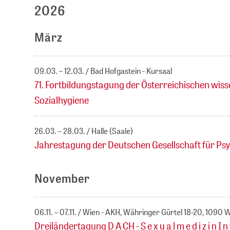
2026
März
09.03. – 12.03.
Bad Hofgastein - Kursaal
71. Fortbildungstagung der Österreichischen wiss
Sozialhygiene
26.03. – 28.03.
Halle (Saale)
Jahrestagung der Deutschen Gesellschaft für Ps
November
06.11. – 07.11.
Wien - AKH, Währinger Gürtel 18-20, 1090 
Dreiländertagung D A CH - S e x u a l m e d i z i n I n t e 