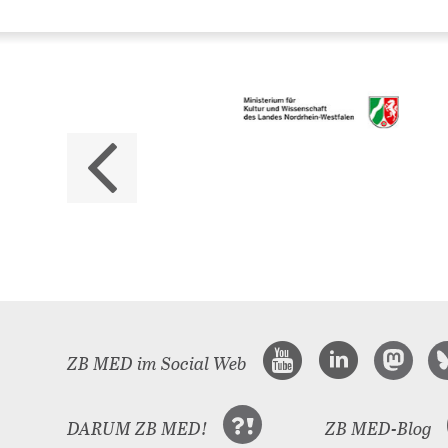
Da
ZB M
Land
ZB MED im Social Web
DARUM ZB MED!
ZB MED-Blog