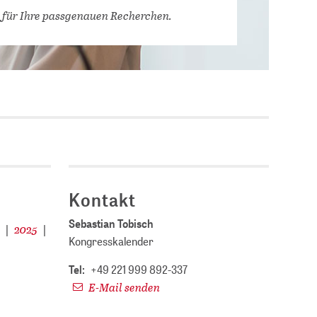
Stellenausschreibungen
 für Ihre passgenauen Recherchen.
DBIS)
Praktika und
Abschlussarbeiten bei
MLUNGEN
ZB MED
Chancengleichheit
ENDER
Kontakt
Sebastian Tobisch
4
2025
|
|
Kongresskalender
Tel:
+49 221 999 892-337
E-Mail senden