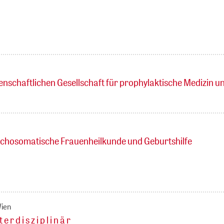
enschaftlichen Gesellschaft für prophylaktische Medizin u
ychosomatische Frauenheilkunde und Geburtshilfe
Wien
r d i s z i p l i n ä r